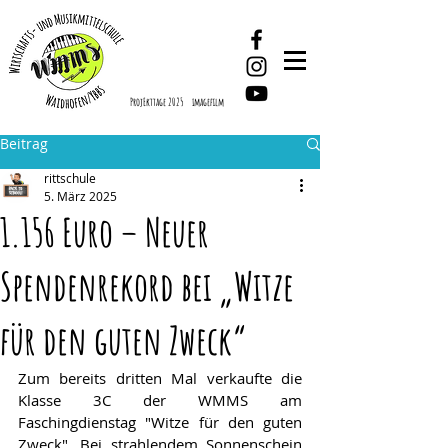
ProjEkttage 2025
imagefilm
Beitrag
rittschule
5. März 2025
1.156 Euro – Neuer
Spendenrekord bei „Witze
für den guten Zweck“
Zum bereits dritten Mal verkaufte die 
Klasse 3C der WMMS am 
Faschingdienstag "Witze für den guten 
Zweck". Bei strahlendem Sonnenschein 