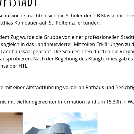
Schulwoche machten sich die Schüler der 2 B Klasse mit ih
thias Kohlbauer auf, St. Pölten zu erkunden.
dem Zug wurde die Gruppe von einer professionellen Stadtf
 sogleich in das Landhausviertel. Mit tollen Erklärungen zu
Landhaussaal geprobt. Die SchülerInnen durften die Vorga
ausprobieren. Nach der Begehung des Klangturmes gab es e
ensa der HTL.
 mit einer Altstadtführung vorbei an Rathaus und Besichti
bnis mit viel kindgerechter Information fand um 15.30h in W