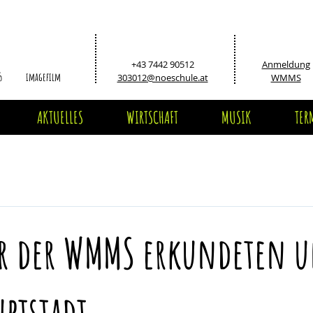
+43 7442 90512
Anmeldung
5
imagefilm
303012@noeschule.at
WMMS
AKTUELLES
WIRTSCHAFT
MUSIK
TER
er der WMMS erkundeten u
ptstadt