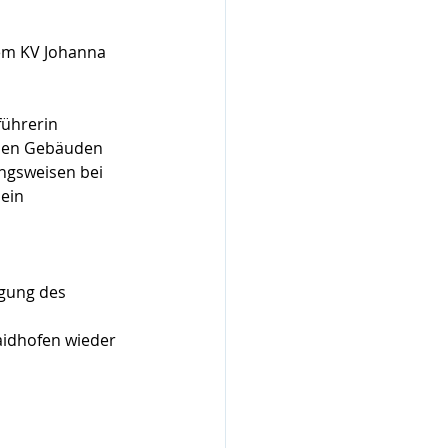
rem KV Johanna 
ührerin 
 den Gebäuden 
ngsweisen bei 
in  
gung des 
aidhofen wieder 