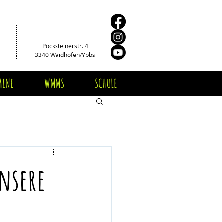
Pocksteinerstr. 4
3340 Waidhofen/Ybbs
MINE
WMMS
SCHULE
nsere