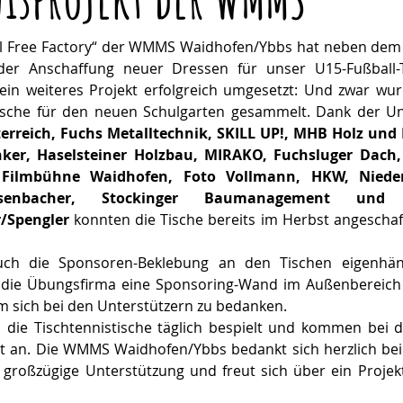
l Free Factory“ der WMMS Waidhofen/Ybbs hat neben dem F
er Anschaffung neuer Dressen für unser U15-Fußball-
ein weiteres Projekt erfolgreich umgesetzt: Und zwar wurd
rreich, Fuchs Metalltechnik, SKILL UP!, MHB Holz und B
er, Haselsteiner Holzbau, MIRAKO, Fuchsluger Dach, 
, Filmbühne Waidhofen, Foto Vollmann, HKW, Niederö
eisenbacher, Stockinger Baumanagement und K
/Spengler 
konnten die Tische bereits im Herbst angeschaff
ch die Sponsoren-Beklebung an den Tischen eigenhänd
die Übungsfirma eine Sponsoring-Wand im Außenbereich s
m sich bei den Unterstützern zu bedanken.
 die Tischtennistische täglich bespielt und kommen bei d
 an. Die WMMS Waidhofen/Ybbs bedankt sich herzlich bei a
großzügige Unterstützung und freut sich über ein Projekt,