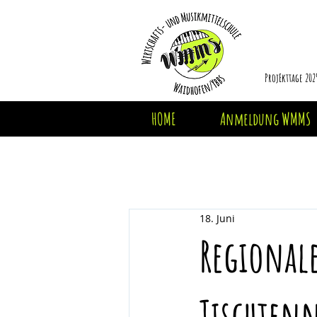
ProjEkttage 202
HOME
Anmeldung WMMS
18. Juni
Regional
Tischten