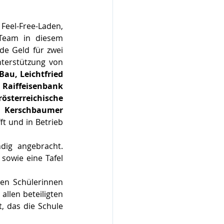
eel-Free-Laden, 
Team in diesem 
e Geld für zwei 
Outdoor-Tischtennistische für den neuen Schulgarten gesammelt. Dank der Unterstützung von 
au, Leichtfried 
Raiffeisenbank 
sterreichische 
erschbaumer 
t und in Betrieb 
ig angebracht. 
owie eine Tafel 
en Schülerinnen 
llen beteiligten 
 das die Schule 