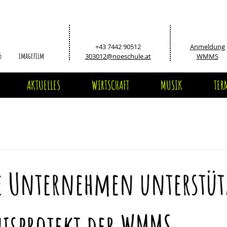
+43 7442 90512
Anmeldung
5
imagefilm
303012@noeschule.at
WMMS
AKTUELLES
WIRTSCHAFT
MUSIK
TER
e Unternehmen unterstü
nisprojekt der WMMS