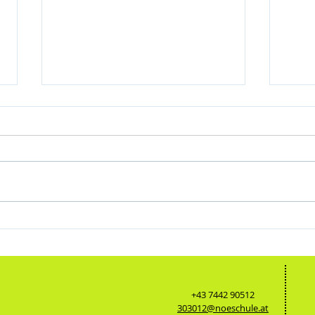
Abschlusswoche der 4. Klassen in Lignano
Abwechs
Burgen
+43 7442 90512
303012@noeschule.at