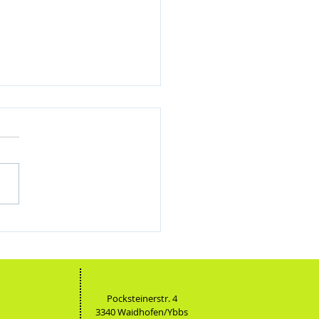
lungsreiche Projektwoche der 2a im
land
Pocksteinerstr. 4
3340 Waidhofen/Ybbs