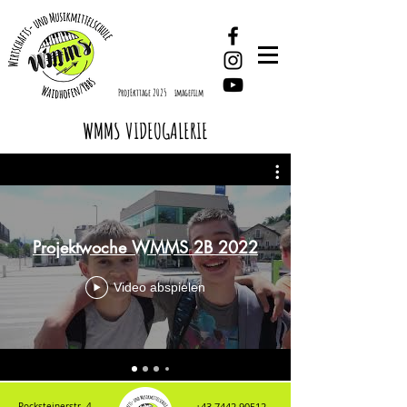
ProjEkttage 2025
imagefilm
WMMS VIDEOGALERIE
Projektwoche WMMS 2B 2022
Video abspielen
+43 7442 90512
Pocksteinerstr. 4