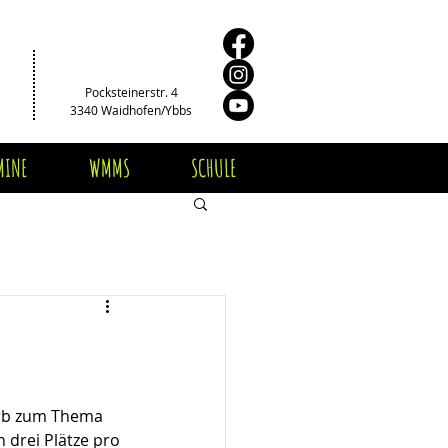
Pocksteinerstr. 4
3340 Waidhofen/Ybbs
MINE
WMMS
SCHULE
rb zum Thema 
 drei Plätze pro 