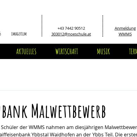
+43 7442 90512
Anmeldung
5
imagefilm
303012@noeschule.at
WMMS
AKTUELLES
WIRTSCHAFT
MUSIK
TER
nbank Malwettbewerb
nd Schüler der WMMS nahmen am diesjährigen Malwettbewe
aiffeisenbank Ybbstal Waidhofen an der Ybbs Teil. Die ersten