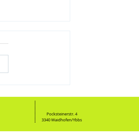
sswoche der 4. Klassen in Lignano
Pocksteinerstr. 4
3340 Waidhofen/Ybbs