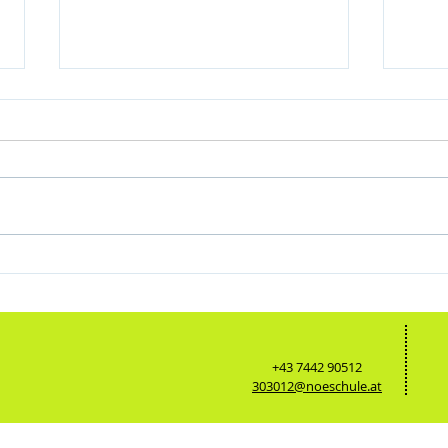
Abschlu
Regionale Unternehmen unterstützen
Tischtennisprojekt der WMMS
+43 7442 90512
303012@noeschule.at
tenschutz