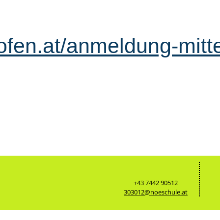
hofen.at/anmeldung-mitt
+43 7442 90512
303012@noeschule.at