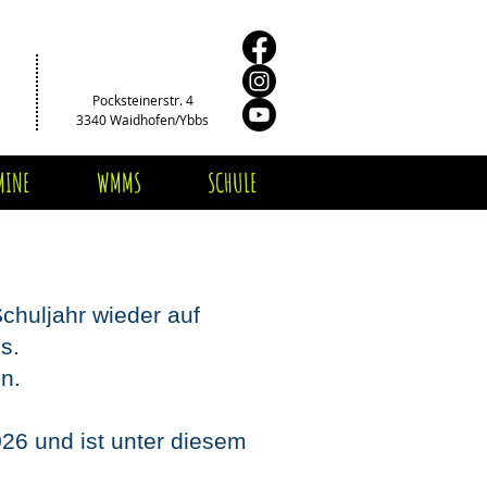
Pocksteinerstr. 4
3340 Waidhofen/Ybbs
MINE
WMMS
SCHULE
chuljahr wieder auf
bs.
n.
026 und ist unter diesem