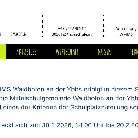
+43 7442 90512
Anmeldung
5
imagefilm
303012@noeschule.at
WMMS
AKTUELLES
WIRTSCHAFT
MUSIK
TER
MS Waidhofen an der Ybbs erfolgt in diesem S
 die Mittelschulgemeinde Waidhofen an der Yb
eines der Kriterien der Schulplatzzuteilung sei
eckt sich von 30.1.2026, 14:00 Uhr bis 20.2.2