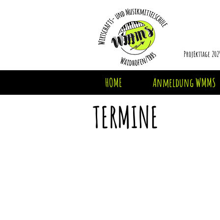
ProjEkttage 202
HOME
Anmeldung WMMS
TERMINE