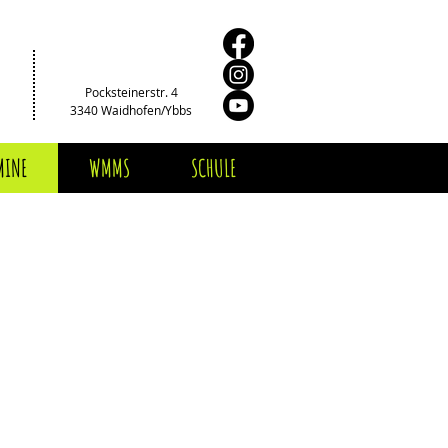
Pocksteinerstr. 4
3340 Waidhofen/Ybbs
MINE
WMMS
SCHULE