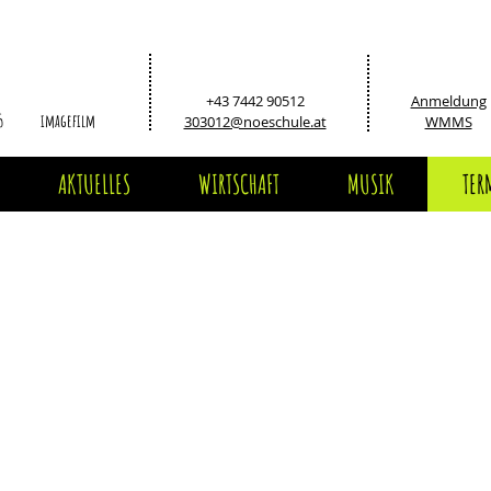
+43 7442 90512
Anmeldung
5
imagefilm
303012@noeschule.at
WMMS
AKTUELLES
WIRTSCHAFT
MUSIK
TER