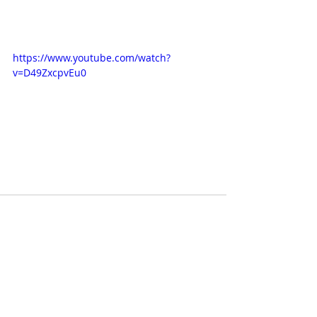
https://www.youtube.com/watch?
v=D49ZxcpvEu0
Aktuelle Beiträge
Alle ansehen