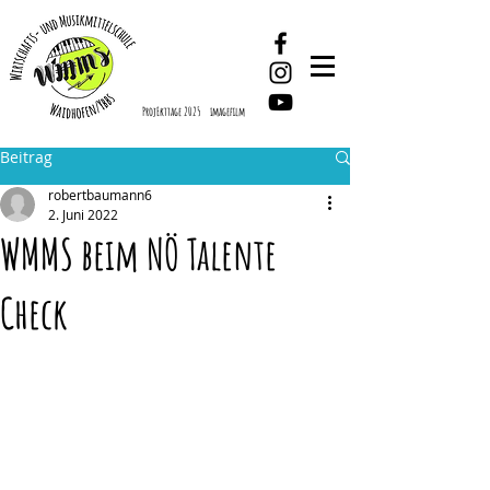
ProjEkttage 2025
imagefilm
Beitrag
robertbaumann6
2. Juni 2022
WMMS beim NÖ Talente
Check