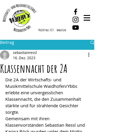
ProjEkttage 2025
imagefilm
Beitrag
sebastianressl
16. Dez. 2023
Klassennacht der 2A
Die 2A der Wirtschafts- und 
Musikmittelschule Waidhofen/Ybbs 
erlebte eine unvergesslichen 
Klassennacht, die den Zusammenhalt 
stärkte und für strahlende Gesichter 
sorgte. 
Gemeinsam mit ihren 
Klassenvorständen Sebastian Ressl und 
Karina Böck wurden unter dem Motto 