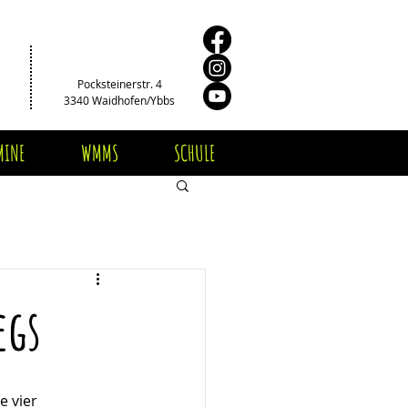
Pocksteinerstr. 4
3340 Waidhofen/Ybbs
MINE
WMMS
SCHULE
egs
 vier 