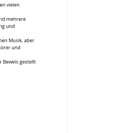
n vielen 
und mehrere 
ing und 
hen Musik, aber 
hörer und 
Beweis gestellt 