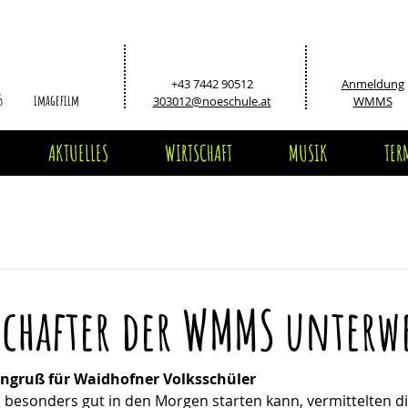
+43 7442 90512
Anmeldung
5
imagefilm
303012@noeschule.at
WMMS
AKTUELLES
WIRTSCHAFT
MUSIK
TER
schafter der WMMS unterw
ngruß für Waidhofner Volksschüler
besonders gut in den Morgen starten kann, vermittelten die