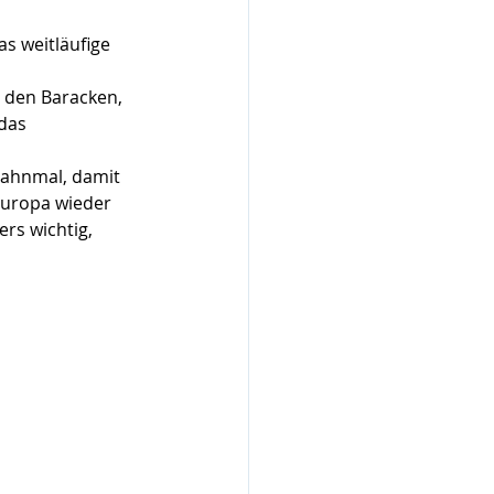
s weitläufige 
 den Baracken, 
das 
 Mahnmal, damit 
 Europa wieder 
rs wichtig, 