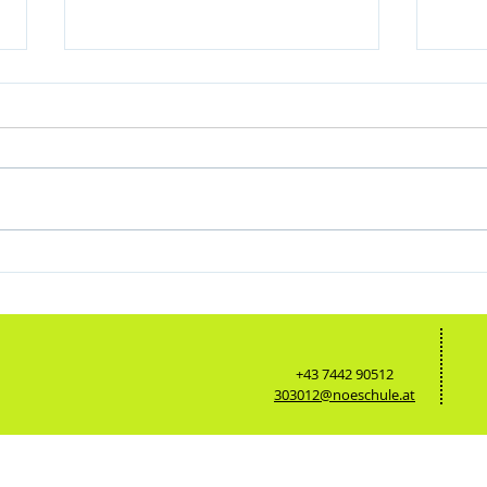
Abschlu
Regionale Unternehmen unterstützen
Tischtennisprojekt der WMMS
+43 7442 90512
303012@noeschule.at
tenschutz