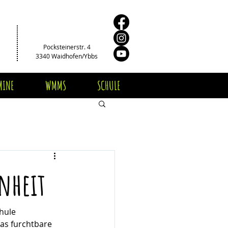
Pocksteinerstr. 4
3340 Waidhofen/Ybbs
MINE
WMMS
SCHULE
nheit
hule 
as furchtbare 