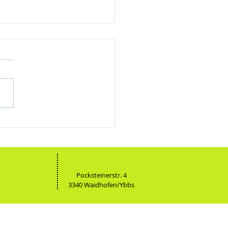
sswoche der 4. Klassen in Lignano
Pocksteinerstr. 4
3340 Waidhofen/Ybbs