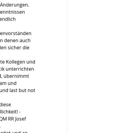
n Änderungen.
kenntnissen 
endlich 
ssenvorständen 
in denen auch 
en sicher die 
rte Kollegen und 
ik unterrichten 
Ed, übernimmt 
eam und 
nd last but not 
diese 
chkeit! - 
SQM RR Josef 
.