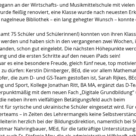
egann an der Wirtschafts- und Musikmittelschule mit viele
rde fleißig renoviert, eine Klasse wurde nach neuesten Er
 nagelneue Bibliothek – ein lang gehegter Wunsch – konnte 
esamt 75 Schüler und Schülerinnen!) konnten von ihren Kla
werden und haben sich in den vergangenen zwei Wochen, 
anden, schon gut eingelebt. Die nächsten Höhepunkte werd
rung und die ersten Schritte auf den neuen iPads sein!
war es eine besondere Freude, gleich fünf neue, top motivie
zu dürfen: Kerstin Dirnberger, BEd, die vor allem Mathemat
fer, die zum D- und GS-Team gestoßen ist, Sarah Rijkes, B
 und Sport, Kollege Jonathan Ritt, BA MA, ergänzt das D-T
erpunktmäßig mit dem neuen Fach „Digitale Grundbildung“ u
 die neben ihrem vielfältigen Betätigungsfeld auch beim 
 für syrische und ukrainische Schüler eingesetzt wird. Für 
rteams – in Zeiten des Lehrermangels keine Selbstverständli
leiterin herzlich bei der Bildungsdirektion, namentlich bei 
mar Nahringbauer, MEd, für die tatkräftige Unterstützung