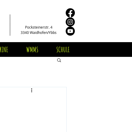
Pocksteinerstr. 4
3340 Waidhofen/Ybbs
MINE
WMMS
SCHULE