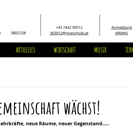
+43 7442 90512
Anmeldung
5
imagefilm
303012@noeschule.at
WMMS
AKTUELLES
WIRTSCHAFT
MUSIK
TER
meinschaft wächst!
Lehrkräfte, neue Räume, neuer Gegenstand…..