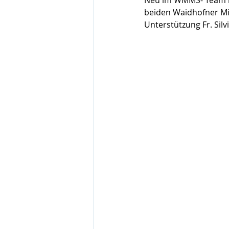
Neu im WMMS- Team ist 
beiden Waidhofner Mit
Unterstützung Fr. Sil