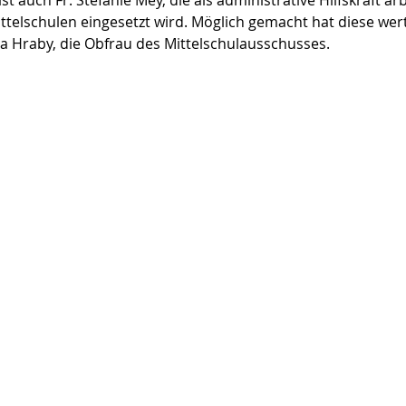
auch Fr. Stefanie Mey, die als administrative Hilfskraft arb
telschulen eingesetzt wird. Möglich gemacht hat diese wert
via Hraby, die Obfrau des Mittelschulausschusses.