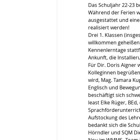
Das Schuljahr 22-23 b
Während der Ferien wu
ausgestattet und eine
realisiert werden!
Drei 1. Klassen (insg
willkommen geheißen 
Kennenlerntage stattf
Ankunft, die Installie
Für Dir. Doris Aigner 
Kolleginnen begrüßen 
wird, Mag. Tamara Kup
Englisch und Bewegung
beschäftigt sich schw
least Elke Rüger, BEd,
Sprachförderunterricht
Aufstockung des Lehre
bedankt sich die Schul
Hörndler und SQM Diet