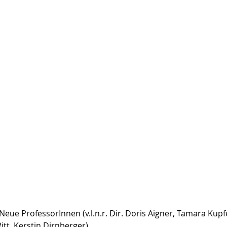
eue ProfessorInnen (v.l.n.r. Dir. Doris Aigner, Tamara Kupfe
itt, Kerstin Dirnberger)