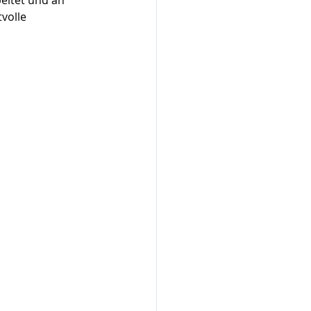
eitet und an 
volle 